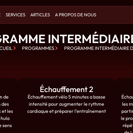
E
SERVICES
ARTICLES
A PROPOS DE NOUS
RAMME INTERMÉDIAIR
CUEIL
PROGRAMMES
PROGRAMME INTERMÉDIAIRE 
Échauffement 2
on de
Échauffement vélo 5 minutes a basse
Échau
n des
intensité pour augmenter le rythme
les m
 et les
cardiaque et préparer l’entraînement
parti
 hula
le pr
e sens
répé
de L