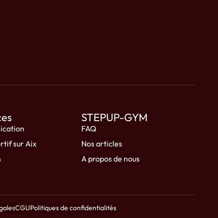
ces
STEPUP-GYM
lication
FAQ
tif sur Aix
Nos articles
n
A propos de nous
gales
CGU
Politiques de confidentialités