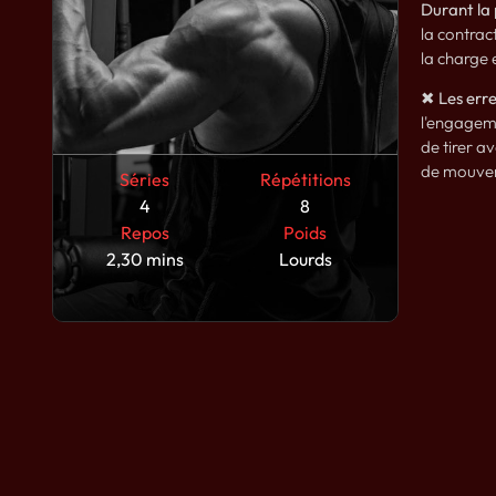
Durant la 
la contrac
la charge 
✖ Les erre
l'engageme
de tirer av
de mouvem
Séries
Répétitions
4
8
Repos
Poids
2,30 mins
Lourds