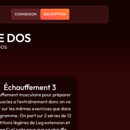
CONNEXION
INSCRIPTION
E DOS
DOS
Échauffement 3
ffement musculaire pour préparer
uscles a l’entraînement donc on va
r sur les mêmes exercices que dans
ogramme. On part sur 2 séries de 12
titions légères de Leg extension et
eg Curl juste pour que ca chauffe.