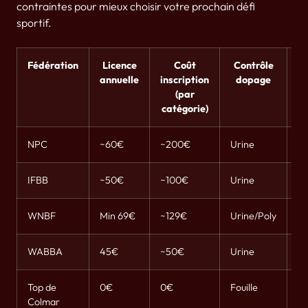
contraintes pour mieux choisir votre prochain défi
sportif.
Fédération
Licence
Coût
Contrôle
annuelle
inscription
dopage
O
(par
catégorie)
NPC
~60€
~200€
Urine
Ou
IFBB
~50€
~100€
Urine
N
WNBF
Min 69€
~129€
Urine/Poly
N
WABBA
45€
~50€
Urine
N
Top de
0€
0€
Fouille
N
Colmar