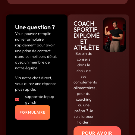
COACH
Une question ?
SPORTIF
Vous pouvez remplir
DIPLOMÉ
notre formulaire
ET
rapidement pour avoir
ATHLÈTE
une prise de contact
Besoin de
dans les meilleurs délais
conseils
avec un membre de
dans le
notre équipe.
choix de
ses
Via notre chat direct,
compléments
vous aurez une réponse
alimentaires,
plus rapide.
pour du
support@stepup-
coaching
gym.fr
ou une
prépa ? Je
FORMULAIRE
suis la pour
t’aider !
POUR AVOIR